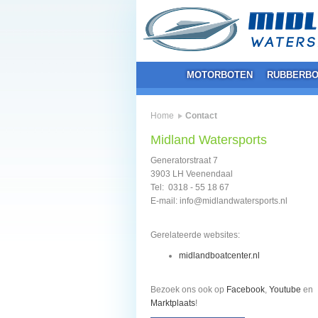
MOTORBOTEN
RUBBERBO
Home
Contact
Midland Watersports
Generatorstraat 7
3903 LH Veenendaal
Tel: 0318 - 55 18 67
E-mail: info@midlandwatersports.nl
Gerelateerde websites:
midlandboatcenter.nl
Bezoek ons ook op
Facebook
,
Youtube
en
Marktplaats
!