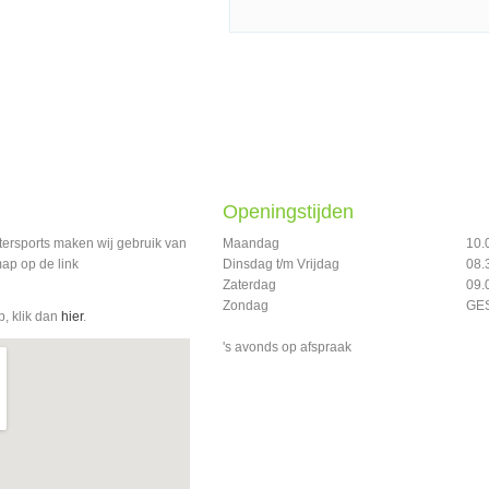
Openingstijden
tersports maken wij gebruik van
Maandag
10.
ap op de link
Dinsdag t/m Vrijdag
08.
Zaterdag
09.
Zondag
GE
p, klik dan
hier
.
's avonds op afspraak