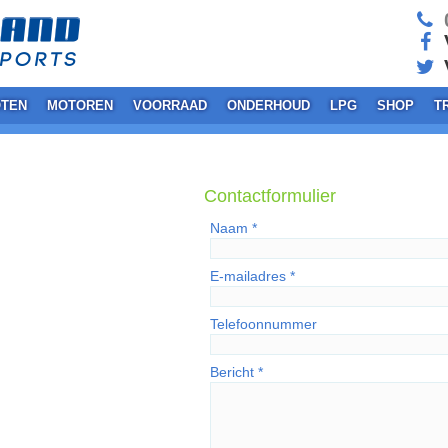
0
V
TEN
MOTOREN
VOORRAAD
ONDERHOUD
LPG
SHOP
T
Contactformulier
Naam *
E-mailadres *
Telefoonnummer
Bericht *