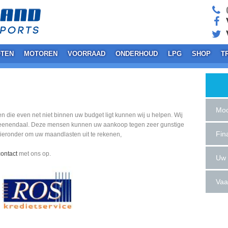
0
V
TEN
MOTOREN
VOORRAAD
ONDERHOUD
LPG
SHOP
T
Moo
en die even net niet binnen uw budget ligt kunnen wij u helpen. Wij
eenendaal. Deze mensen kunnen uw aankoop tegen zeer gunstige
Fin
hieronder om uw maandlasten uit te rekenen,
contact
met ons op.
Uw 
Vaa