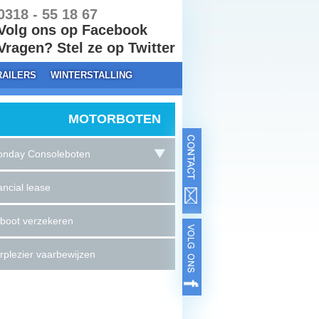
318 - 55 18 67
Volg ons op Facebook
ragen? Stel ze op Twitter
RAILERS
WINTERSTALLING
MOTORBOTEN
nday Consoleboten
ancial lease
boot verzekeren
rplezier vaarbewijzen