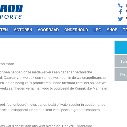
0
V
TEN
MOTOREN
VOORRAAD
ONDERHOUD
LPG
SHOP
T
Tun
end staan.
tbedrijven hebben onze medewerkers een gedegen technische
Pro
d. Daarom zijn we ook één van de weinigen in de watersportbranche
n en indien nodig zelfs produceren. Mede hierdoor komt het ook dat we
werkzaamheden verrichten voor bijvoorbeeld de Koninklijke Marine en
oot, (buitenboord)motor, trailer, jetski of waterscooter in goede handen.
nische testapparatuur en een keur van speciale gereedschappen,
ets wat u gerust aan ons kunt overlaten. Dankzij uitgebreide