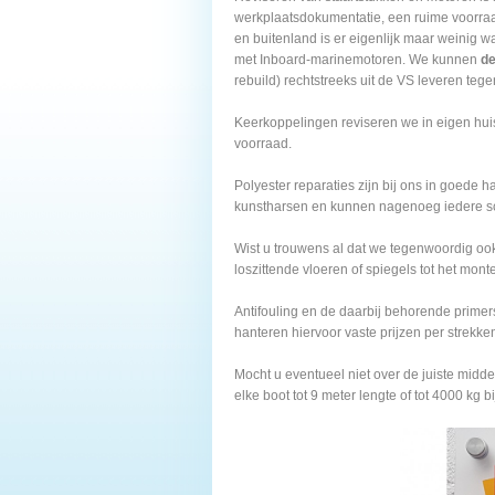
werkplaatsdokumentatie, een ruime voorraa
en buitenland is er eigenlijk maar weinig w
met Inboard-marinemotoren. We kunnen
de
rebuild) rechtstreeks uit de VS leveren tege
Keerkoppelingen reviseren we in eigen hui
voorraad.
Polyester reparaties zijn bij ons in goed
kunstharsen en kunnen nagenoeg iedere sc
Wist u trouwens al dat we tegenwoordig ook
loszittende vloeren of spiegels tot het mont
Antifouling en de daarbij behorende prime
hanteren hiervoor vaste prijzen per strekke
Mocht u eventueel niet over de juiste midd
elke boot tot 9 meter lengte of tot 4000 kg 